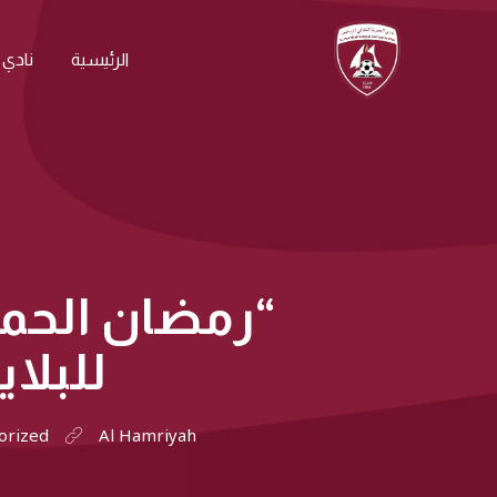
الرئيسية
نادي 
“رمضان الحمري
للبلا
orized
Al Hamriyah