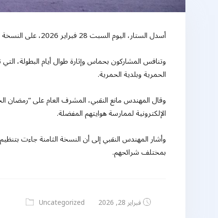
أسدل الستار، اليوم السبت 28 فبراير 2026، على النسخة الثامنة من بطولة الحمرية للبلايستيشن، بتتويج الفائزين بالمراكز الثلاثة الأولى، وذلك بعد تنافس دام 3 أيام بين أكثر من 100 مشارك.
الحمرية وبلدية الحمرية.
وقال المهندس مانع النقبي، المشرف العام على “رمضان الح
الإلكترونية لممارسة هوايتهم المفضلة.
وأشار المهندس النقبي إلى أن النسخة الثامنة جاءت بتنظيم
بمختلف شرائحهم.
فبراير 28, 2026
Uncategorized