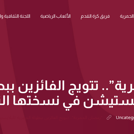
الحمرية
فريق كرة القدم
الألعاب الرياضية
اللجنة الثقافية و
ة”.. تتويج الفائزين بب
يستيشن في نسختها الث
Uncateg
“رمضان الحمرية”.. تتويج الفائزين ببطولة الحمرية للبلايس