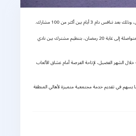
وتنافس المشاركون بحماس وإثارة طوال أيام البطولة، التي تأتي ضمن فعاليات “رمضان الحمرية”، المقامة بقرية التراث في الحمرية، والمتواصلة إلى غاية 20 رمضان، بتنظيم مشترك بين نادي
خلال الشهر الفضيل، لإتاحة الفرصة أمام عشاق الألعاب
 بما يسهم في تقديم خدمة مجتمعية متميزة لأهالي المنطقة