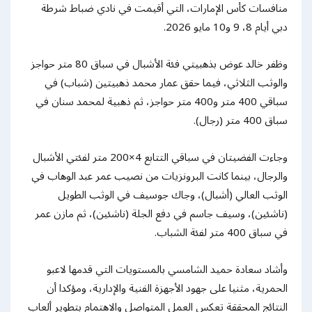
منافسات كأس الإمارات، التي أقيمت في نادي ضباط شرطة
دبي أيام 8، 9 و10 مايو 2026.
وظفر خالد عوض بذهبيتي فئة الأشبال في سباق 80 متر حواجز
والوثب الثلاثي، فيما حقق عمار محمد ذهبيتين (شباب) في
سباقي 400 متر و400 متر حواجز، ثم ذهبية لمحمد سنان في
سباق 400 متر (رجال).
وجاءت الفضيتان في سباقي التتابع 4×200 متر لفئتي الأشبال
والرجال، بينما كانت البرونزيات من نصيب عمر عبد الوهاب في
الوثب العالي (أشبال)، وجاك جوسيف في الوثب الطويل
(ناشئين)، وسيف جاسم في دفع الجلة (ناشئين)، ثم مازن عمر
في سباق 400 متر لفئة الشباب.
وأشاد سعادة حميد الشامسي بالمستويات التي قدمها لاعبو
الحمرية، مثنيا على جهود الأجهزة الفنية والإدارية، ومؤكدا أن
النتائج المحققة تعكس العمل المتواصل والاهتمام بتطوير ألعاب