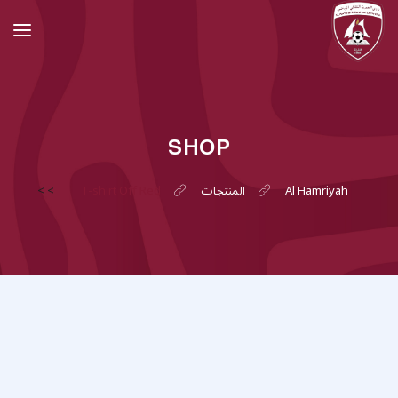
SHOP
Al Hamriyah
المنتجات
T-shirt Off Red
>
>