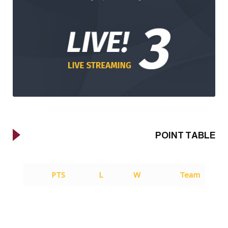
POINT TABLE
PTS
L
W
Team
83
3
26