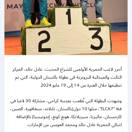
أحرز لاعب الحمرية الأولمبي للشراع الحديث، عادل خالد، المركز
الثالث والميدالية البرونزية في بطولة باكستان الدولية، التي تم
تنظيمها خلال الفترة من 14 إلى 19 مايو 2024.
وشهدت البطولة التي نُظمت بمدينة كراجي، مشاركة 30 لاعبا في
فئة “ILCA7”، مثلوا 10 دول(باكستان، تايلاند، سنغافورة، الصين،
كازخستان، ماليزيا، سيريلانكا، هونغ كونغ، إندونيسيا) بالإضافة
لثنائي الحمرية عادل خالد ومحمد العويس من الإمارات.