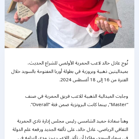
تُوج عادل خالد لاعب الحمرية الأولمبي للشراع الحديث،
بميداليتين ذهبية وبروزية في بطولة أوربا المفتوحة بالسويد خلال
الفترة من 16 إلى 18 أغسطس 2024.
وجاءت الميدالية الذهبية للاعب فريق الحمرية في صنف
“Master”, بينما كانت البرونزية ضمن فئة “Overall”.
وهنأ سعادة حميد الشامسي رئيس مجلس إدارة نادي الحمرية
الثقافي الرياضي، عادل خالد، على تألقه الجديد ورفعه علم الدولة
في سماء السويد، مؤكدا أن تألق اللاعب يبرز مدى التزامه في