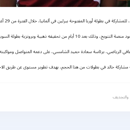
لة أوربا المفتوحة ببرلين في ألمانيا، خلال الفترة من 29 أغسطس إلى فاتح سبتمبر 2024.
ام من تحقيقه ذهبية وبرونزية بطولة السويد.
ثقافي الرياضي، برئاسة سعادة حميد الشامسي، على دعمه المتواصل ومواكبته
 مشاركة خالد في بطولات من هذا الحجم، بهدف تطوير مستوى عن طريق الاحت
 والتجديف