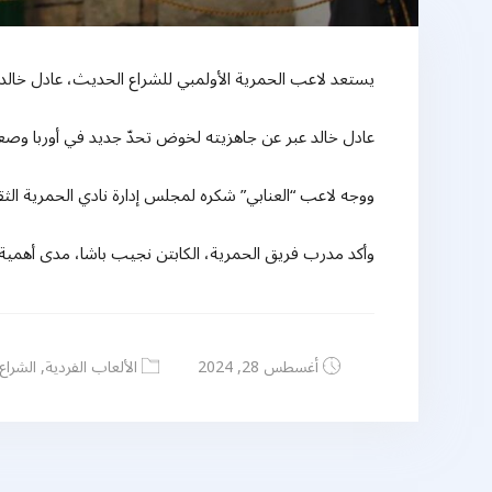
يستعد لاعب الحمرية الأولمبي للشراع الحديث، عادل خالد، للمشاركة في بطو
عادل خالد عبر عن جاهزيته لخوض تحدّ جديد في أوربا وصعود منصة التتويج، وذلك بعد 10 أي
ووجه لاعب “العنابي” شكره لمجلس إدارة نادي الحمرية ال
وأكد مدرب فريق الحمرية، الكابتن نجيب باشا، مدى أهمية
أغسطس 28, 2024
الألعاب الفردية
,
الشراع