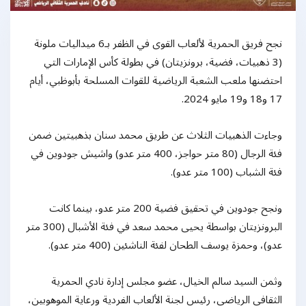
نجح فريق الحمرية لألعاب القوى في الظفر بـ6 ميداليات ملونة
(3 ذهبيات، فضية، برونزيتان) في بطولة كأس الإمارات التي
احتضنها ملعب الشعبة الرياضية للقوات المسلحة بأبوظبي، أيام
17 و18 و19 مايو 2024.
وجاءت الذهبيات الثلاث عن طريق محمد سنان بذهبيتين ضمن
فئة الرجال (80 متر حواجز، 400 متر عدو) واشيش جودوين في
فئة الشباب (100 متر عدو).
ونجح جودوين في تحقيق فضية 200 متر عدو، بينما كانت
البرونزيتان بواسطة يحيى محمد سعد في فئة الأشبال (300 متر
عدو)، وحمزة يوسف الطحان لفئة الناشئين (400 متر عدو).
وثمن السيد سالم الخيال، عضو مجلس إدارة نادي الحمرية
الثقافي الرياضي، رئيس لجنة الألعاب الفردية ورعاية الموهوبين،