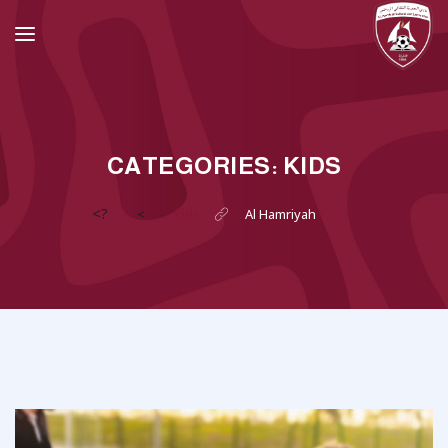
CATEGORIES:
KIDS
?>
>
kids
Al Hamriyah